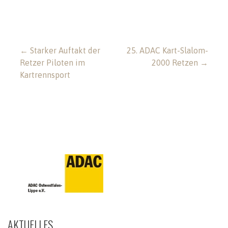
Beitragsnavigation
← Starker Auftakt der
25. ADAC Kart-Slalom-
Retzer Piloten im
2000 Retzen →
Kartrennsport
AKTUELLES