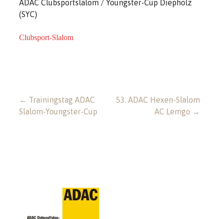
ADAC Clubsportslalom / Youngster-Cup Diepholz
(SYC)
Clubsport-Slalom
Beitragsnavigation
← Trainingstag ADAC
53. ADAC Hexen-Slalom
Slalom-Youngster-Cup
AC Lemgo →