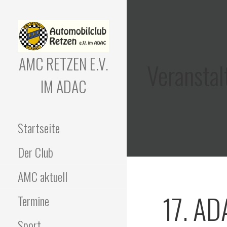
Zum
Inhalt
springen
AMC RETZEN E.V.
Veranstal
IM ADAC
Startseite
Der Club
AMC aktuell
17. AD
Termine
Sport